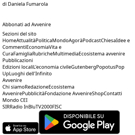
di
Daniela Fumarola
Abbonati ad Avvenire
Sezioni del sito
Home
Attualità
Politica
Mondo
Agorà
Podcast
Chiesa
Idee e
Commenti
Economia
Vita e
Cura
Famiglia
Rubriche
Multimedia
Ecosistema avvenire
Pubblicazioni
Edizioni locali
L'economia civile
Gutenberg
Popotus
Pop
Up
Luoghi dell'Infinito
Avvenire
Chi siamo
Redazione
Ecosistema
Avvenire
Pubblicità
Fondazione Avvenire
Shop
Contatti
Mondo CEI
SIR
Radio InBlu
TV2000
FISC