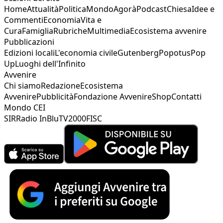
Home
Attualità
Politica
Mondo
Agorà
Podcast
Chiesa
Idee e
Commenti
Economia
Vita e
Cura
Famiglia
Rubriche
Multimedia
Ecosistema avvenire
Pubblicazioni
Edizioni locali
L'economia civile
Gutenberg
Popotus
Pop
Up
Luoghi dell'Infinito
Avvenire
Chi siamo
Redazione
Ecosistema
Avvenire
Pubblicità
Fondazione Avvenire
Shop
Contatti
Mondo CEI
SIR
Radio InBlu
TV2000
FISC