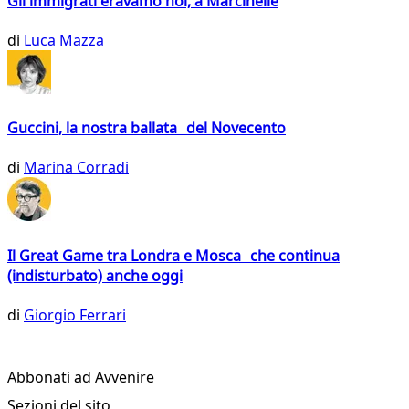
Gli immigrati eravamo noi, a Marcinelle
di
Luca Mazza
Guccini, la nostra ballata del Novecento
di
Marina Corradi
Il Great Game tra Londra e Mosca che continua
(indisturbato) anche oggi
di
Giorgio Ferrari
Abbonati ad Avvenire
Sezioni del sito