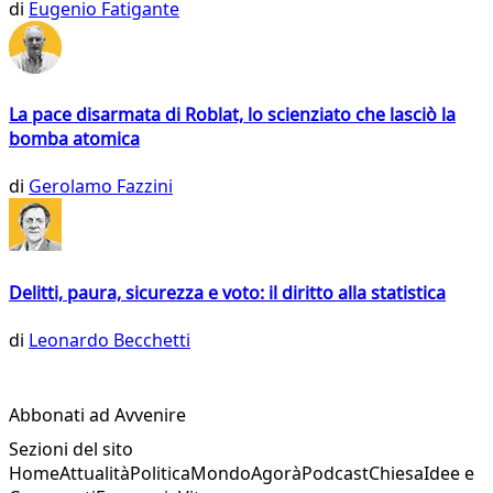
di
Eugenio Fatigante
La pace disarmata di Roblat, lo scienziato che lasciò la
bomba atomica
di
Gerolamo Fazzini
Delitti, paura, sicurezza e voto: il diritto alla statistica
di
Leonardo Becchetti
Abbonati ad Avvenire
Sezioni del sito
Home
Attualità
Politica
Mondo
Agorà
Podcast
Chiesa
Idee e