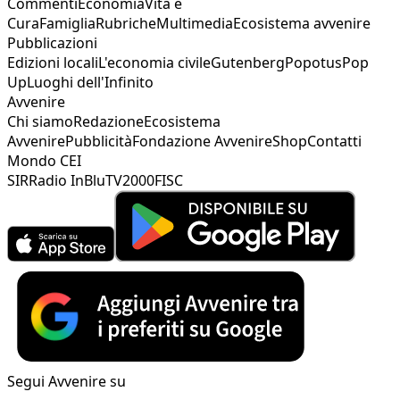
Commenti
Economia
Vita e
Cura
Famiglia
Rubriche
Multimedia
Ecosistema avvenire
Pubblicazioni
Edizioni locali
L'economia civile
Gutenberg
Popotus
Pop
Up
Luoghi dell'Infinito
Avvenire
Chi siamo
Redazione
Ecosistema
Avvenire
Pubblicità
Fondazione Avvenire
Shop
Contatti
Mondo CEI
SIR
Radio InBlu
TV2000
FISC
Segui Avvenire su