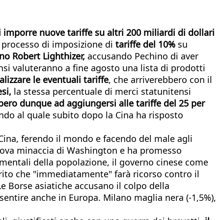
mporre nuove tariffe su altri 200 miliardi di dollari
l processo di imposizione di
tariffe del 10%
su
o Robert Lighthizer,
accusando Pechino di aver
nsi valuteranno a fine agosto una lista di prodotti
lizzare le eventuali tariffe
, che arriverebbero con il
si,
la stessa percentuale di merci statunitensi
ero dunque ad aggiungersi alle tariffe del 25 per
ondo al quale subito dopo la Cina ha risposto
 Cina, ferendo il mondo e facendo del male agli
 nuova minaccia di Washington e ha promesso
damentali della popolazione, il governo cinese come
rito che "immediatamente" farà ricorso contro il
 Borse asiatiche accusano il colpo della
o sentire anche in Europa. Milano maglia nera (-1,5%),