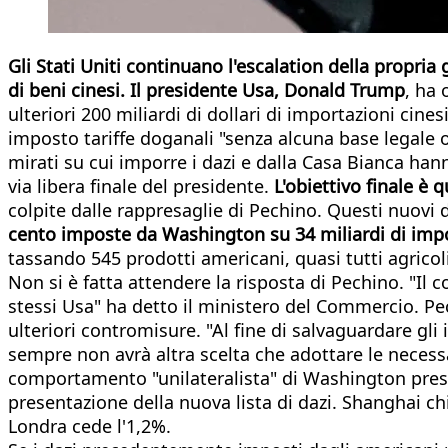
Gli Stati Uniti continuano l'escalation della propri
di beni cinesi. Il presidente Usa, Donald Trump
, ha 
ulteriori 200 miliardi di dollari di importazioni cinesi
imposto tariffe doganali "senza alcuna base legale o
mirati su cui imporre i dazi e dalla Casa Bianca han
via libera finale del presidente.
L'obiettivo finale è q
colpite dalle rappresaglie di Pechino. Questi nuovi
cento imposte da Washington su 34 miliardi di impor
tassando 545 prodotti americani, quasi tutti agricoli
Non si è fatta attendere la risposta di Pechino. "I
stessi Usa" ha detto il ministero del Commercio. P
ulteriori contromisure. "Al fine di salvaguardare gl
sempre non avrà altra scelta che adottare le necess
comportamento "unilateralista" di Washington press
presentazione della nuova lista di dazi. Shanghai chi
Londra cede l'1,2%.