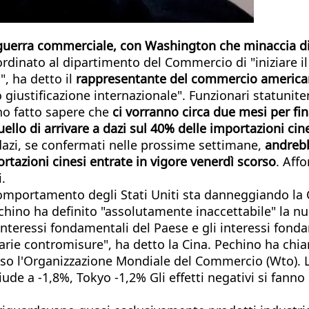
a guerra commerciale, con Washington che minaccia di i
ordinato al dipartimento del Commercio di "iniziare i
", ha detto il
rappresentante del commercio american
 giustificazione internazionale". Funzionari statunite
no fatto sapere che
ci vorranno circa due mesi per fina
uello di arrivare a dazi sul 40% delle importazioni cine
 dazi, se confermati nelle prossime settimane,
andrebb
tazioni cinesi entrate in vigore venerdì scorso
. Aff
.
l comportamento degli Stati Uniti sta danneggiando la
echino ha definito "assolutamente inaccettabile" la
i interessi fondamentali del Paese e gli interessi fon
arie contromisure", ha detto la Cina. Pechino ha chia
o l'Organizzazione Mondiale del Commercio (Wto). Le
ude a -1,8%, Tokyo -1,2% Gli effetti negativi si fann