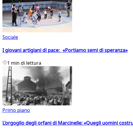
Sociale
I giovani artigiani di pace: «Portiamo semi di speranza»
1 min di lettura
Primo piano
L’orgoglio degli orfani di Marcinelle: «Quegli uomini costr