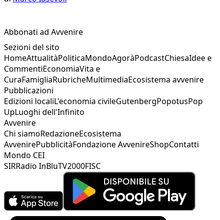
Abbonati ad Avvenire
Sezioni del sito
Home
Attualità
Politica
Mondo
Agorà
Podcast
Chiesa
Idee e
Commenti
Economia
Vita e
Cura
Famiglia
Rubriche
Multimedia
Ecosistema avvenire
Pubblicazioni
Edizioni locali
L'economia civile
Gutenberg
Popotus
Pop
Up
Luoghi dell'Infinito
Avvenire
Chi siamo
Redazione
Ecosistema
Avvenire
Pubblicità
Fondazione Avvenire
Shop
Contatti
Mondo CEI
SIR
Radio InBlu
TV2000
FISC