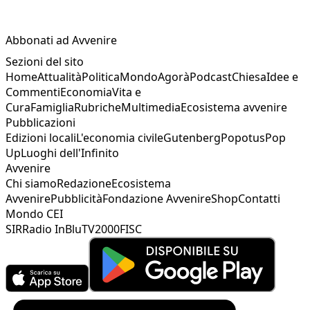
Abbonati ad Avvenire
Sezioni del sito
Home
Attualità
Politica
Mondo
Agorà
Podcast
Chiesa
Idee e
Commenti
Economia
Vita e
Cura
Famiglia
Rubriche
Multimedia
Ecosistema avvenire
Pubblicazioni
Edizioni locali
L'economia civile
Gutenberg
Popotus
Pop
Up
Luoghi dell'Infinito
Avvenire
Chi siamo
Redazione
Ecosistema
Avvenire
Pubblicità
Fondazione Avvenire
Shop
Contatti
Mondo CEI
SIR
Radio InBlu
TV2000
FISC