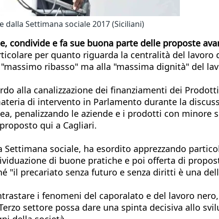
te dalla Settimana sociale 2017 (Siciliani)
ie, condivide e fa sue buona parte delle proposte avan
rticolare per quanto riguarda la centralità del lavoro 
l "massimo ribasso" ma alla "massima dignità" del lav
o alla canalizzazione dei finanziamenti dei Prodotti i
ria di intervento in Parlamento durante la discussio
ea, penalizzando le aziende e i prodotti con minore 
roposto qui a Cagliari.
la Settimana sociale, ha esordito apprezzando partico
 individuazione di buone pratiche e poi offerta di pro
il precariato senza futuro e senza diritti è una delle 
trastare i fenomeni del caporalato e del lavoro nero, h
erzo settore possa dare una spinta decisiva allo svi
gni della società.