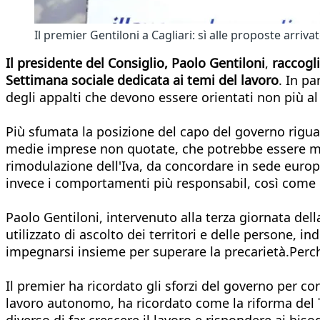
Il premier Gentiloni a Cagliari: sì alle proposte arriva
Il presidente del Consiglio, Paolo Gentiloni
,
raccogl
Settimana sociale dedicata ai temi del lavoro
. In pa
degli appalti che devono essere orientati non più a
Più sfumata la posizione del capo del governo riguard
medie imprese non quotate, che potrebbe essere mate
rimodulazione dell'Iva, da concordare in sede europ
invece i comportamenti più responsabil, così come p
Paolo Gentiloni, intervenuto alla terza giornata del
utilizzato di ascolto dei territori e delle persone,
impegnarsi insieme per superare la precarietà.Perché "
Il premier ha ricordato gli sforzi del governo per con
lavoro autonomo, ha ricordato come la riforma del T
diverso di far crescere il lavoro e rispondere ai biso