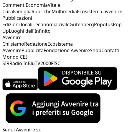
Commenti
Economia
Vita e
Cura
Famiglia
Rubriche
Multimedia
Ecosistema avvenire
Pubblicazioni
Edizioni locali
L'economia civile
Gutenberg
Popotus
Pop
Up
Luoghi dell'Infinito
Avvenire
Chi siamo
Redazione
Ecosistema
Avvenire
Pubblicità
Fondazione Avvenire
Shop
Contatti
Mondo CEI
SIR
Radio InBlu
TV2000
FISC
Segui Avvenire su