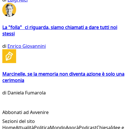
La "folla" ci riguarda, siamo chiamati a dare tutti noi
stessi
di
Enrico Giovannini
Marcinelle, se la memoria non diventa azione è solo una
cerimonia
di
Daniela Fumarola
Abbonati ad Avvenire
Sezioni del sito
Home
Attualità
Politica
Mondo
Agorà
Podcast
Chiesa
Idee e