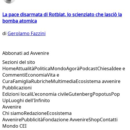
La pace disarmata di Rotblat, lo scienziato che lasciò la
bomba atomica
di
Gerolamo Fazzini
Abbonati ad Avvenire
Sezioni del sito
Home
Attualità
Politica
Mondo
Agorà
Podcast
Chiesa
Idee e
Commenti
Economia
Vita e
Cura
Famiglia
Rubriche
Multimedia
Ecosistema avvenire
Pubblicazioni
Edizioni locali
L'economia civile
Gutenberg
Popotus
Pop
Up
Luoghi dell'Infinito
Avvenire
Chi siamo
Redazione
Ecosistema
Avvenire
Pubblicità
Fondazione Avvenire
Shop
Contatti
Mondo CEI