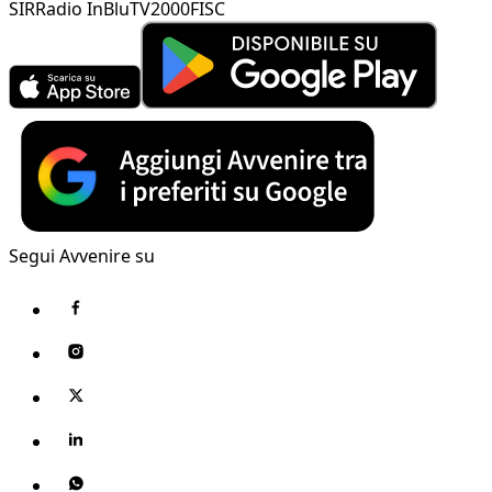
SIR
Radio InBlu
TV2000
FISC
Segui Avvenire su