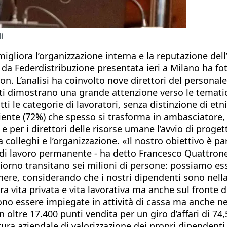
i
migliora l’organizzazione interna e la reputazione dell
, da Federdistribuzione presentata ieri a Milano ha fo
. L’analisi ha coinvolto nove direttori del personale 
ati dimostrano una grande attenzione verso le tematiche
tti le categorie di lavoratori, senza distinzione di e
l cliente (72%) che spesso si trasforma in ambasciator
e per i direttori delle risorse umane l’avvio di proget
ra colleghi e l’organizzazione. «Il nostro obiettivo è p
 di lavoro permanente - ha detto Francesco Quattrone,
iorno transitano sei milioni di persone: possiamo esser
enere, considerando che i nostri dipendenti sono nel
a vita privata e vita lavorativa ma anche sul fronte d
sono essere impiegate in attività di cassa ma anche ne
oltre 17.400 punti vendita per un giro d’affari di 74,5
ura aziendale di valorizzazione dei propri dipendenti,