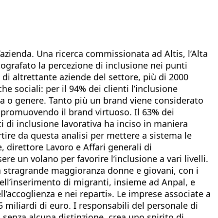
’azienda. Una ricerca commissionata ad Altis, l’Alta
tografato la percezione di inclusione nei punti
di altrettante aziende del settore, più di 2000
 sociali: per il 94% dei clienti l’inclusione
tnia o genere. Tanto più un brand viene considerato
e, promuovendo il brand virtuoso. Il 63% dei
ti di inclusione lavorativa ha inciso in maniera
artire da questa analisi per mettere a sistema le
 direttore Lavoro e Affari generali di
e un volano per favorire l’inclusione a vari livelli.
la stragrande maggioranza donne e giovani, con i
ell’inserimento di migranti, insieme ad Anpal, e
ll’accoglienza e nei reparti». Le imprese associate a
 miliardi di euro. I responsabili del personale di
 senza alcuna distinzione, crea uno spirito di