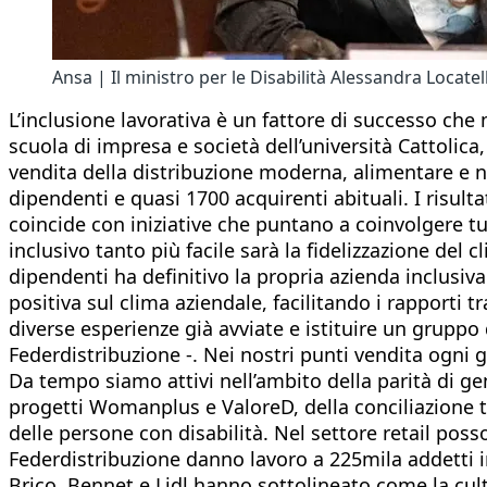
Ansa | Il ministro per le Disabilità Alessandra Locatell
L’inclusione lavorativa è un fattore di successo che 
scuola di impresa e società dell’università Cattolica
vendita della distribuzione moderna, alimentare e non
dipendenti e quasi 1700 acquirenti abituali. I risult
coincide con iniziative che puntano a coinvolgere tu
inclusivo tanto più facile sarà la fidelizzazione de
dipendenti ha definitivo la propria azienda inclusiva 
positiva sul clima aziendale, facilitando i rapporti t
diverse esperienze già avviate e istituire un gruppo
Federdistribuzione -. Nei nostri punti vendita ogni g
Da tempo siamo attivi nell’ambito della parità di g
progetti Womanplus e ValoreD, della conciliazione tr
delle persone con disabilità. Nel settore retail pos
Federdistribuzione danno lavoro a 225mila addetti in 
Brico, Bennet e Lidl hanno sottolineato come la cult