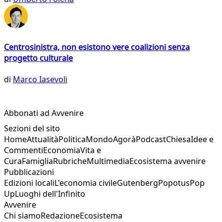
Centrosinistra, non esistono vere coalizioni senza
progetto culturale
di
Marco Iasevoli
Abbonati ad Avvenire
Sezioni del sito
Home
Attualità
Politica
Mondo
Agorà
Podcast
Chiesa
Idee e
Commenti
Economia
Vita e
Cura
Famiglia
Rubriche
Multimedia
Ecosistema avvenire
Pubblicazioni
Edizioni locali
L'economia civile
Gutenberg
Popotus
Pop
Up
Luoghi dell'Infinito
Avvenire
Chi siamo
Redazione
Ecosistema