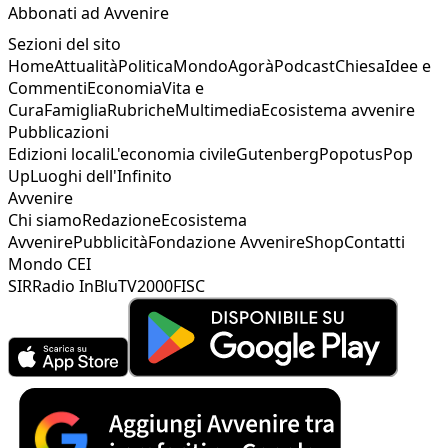
Abbonati ad Avvenire
Sezioni del sito
Home
Attualità
Politica
Mondo
Agorà
Podcast
Chiesa
Idee e
Commenti
Economia
Vita e
Cura
Famiglia
Rubriche
Multimedia
Ecosistema avvenire
Pubblicazioni
Edizioni locali
L'economia civile
Gutenberg
Popotus
Pop
Up
Luoghi dell'Infinito
Avvenire
Chi siamo
Redazione
Ecosistema
Avvenire
Pubblicità
Fondazione Avvenire
Shop
Contatti
Mondo CEI
SIR
Radio InBlu
TV2000
FISC