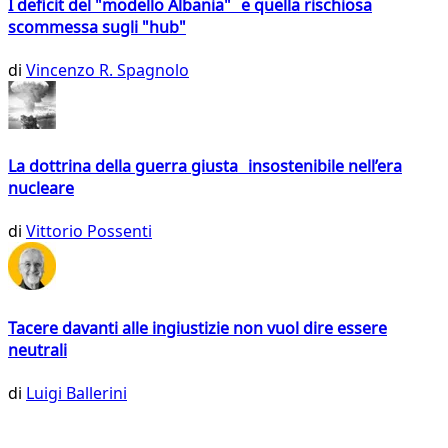
I deficit del "modello Albania" e quella rischiosa
scommessa sugli "hub"
di
Vincenzo R. Spagnolo
La dottrina della guerra giusta insostenibile nell’era
nucleare
di
Vittorio Possenti
Tacere davanti alle ingiustizie non vuol dire essere
neutrali
di
Luigi Ballerini