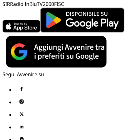
SIR
Radio InBlu
TV2000
FISC
Segui Avvenire su