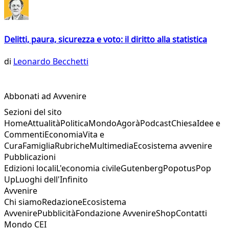
Delitti, paura, sicurezza e voto: il diritto alla statistica
di
Leonardo Becchetti
Abbonati ad Avvenire
Sezioni del sito
Home
Attualità
Politica
Mondo
Agorà
Podcast
Chiesa
Idee e
Commenti
Economia
Vita e
Cura
Famiglia
Rubriche
Multimedia
Ecosistema avvenire
Pubblicazioni
Edizioni locali
L'economia civile
Gutenberg
Popotus
Pop
Up
Luoghi dell'Infinito
Avvenire
Chi siamo
Redazione
Ecosistema
Avvenire
Pubblicità
Fondazione Avvenire
Shop
Contatti
Mondo CEI