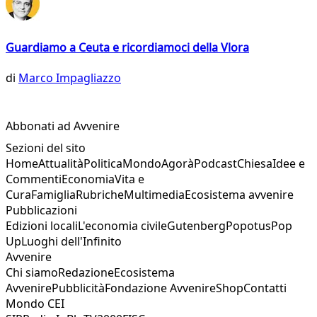
Guardiamo a Ceuta e ricordiamoci della Vlora
di
Marco Impagliazzo
Abbonati ad Avvenire
Sezioni del sito
Home
Attualità
Politica
Mondo
Agorà
Podcast
Chiesa
Idee e
Commenti
Economia
Vita e
Cura
Famiglia
Rubriche
Multimedia
Ecosistema avvenire
Pubblicazioni
Edizioni locali
L'economia civile
Gutenberg
Popotus
Pop
Up
Luoghi dell'Infinito
Avvenire
Chi siamo
Redazione
Ecosistema
Avvenire
Pubblicità
Fondazione Avvenire
Shop
Contatti
Mondo CEI