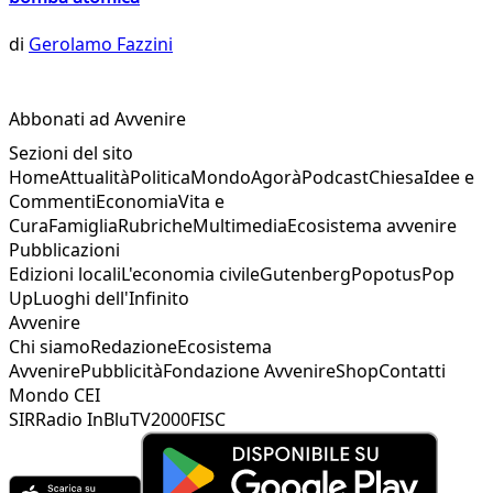
di
Gerolamo Fazzini
Abbonati ad Avvenire
Sezioni del sito
Home
Attualità
Politica
Mondo
Agorà
Podcast
Chiesa
Idee e
Commenti
Economia
Vita e
Cura
Famiglia
Rubriche
Multimedia
Ecosistema avvenire
Pubblicazioni
Edizioni locali
L'economia civile
Gutenberg
Popotus
Pop
Up
Luoghi dell'Infinito
Avvenire
Chi siamo
Redazione
Ecosistema
Avvenire
Pubblicità
Fondazione Avvenire
Shop
Contatti
Mondo CEI
SIR
Radio InBlu
TV2000
FISC