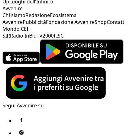
Up
Luoghi dell'Infinito
Avvenire
Chi siamo
Redazione
Ecosistema
Avvenire
Pubblicità
Fondazione Avvenire
Shop
Contatti
Mondo CEI
SIR
Radio InBlu
TV2000
FISC
Segui Avvenire su