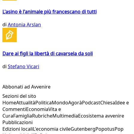
L'asino è l'animale più francescano di tutti
di
Antonia Arslan
Dare ai figli la libertà di cavarsela da soli
di
Stefano Vicari
Abbonati ad Avvenire
Sezioni del sito
Home
Attualità
Politica
Mondo
Agorà
Podcast
Chiesa
Idee e
Commenti
Economia
Vita e
Cura
Famiglia
Rubriche
Multimedia
Ecosistema avvenire
Pubblicazioni
Edizioni locali
L'economia civile
Gutenberg
Popotus
Pop