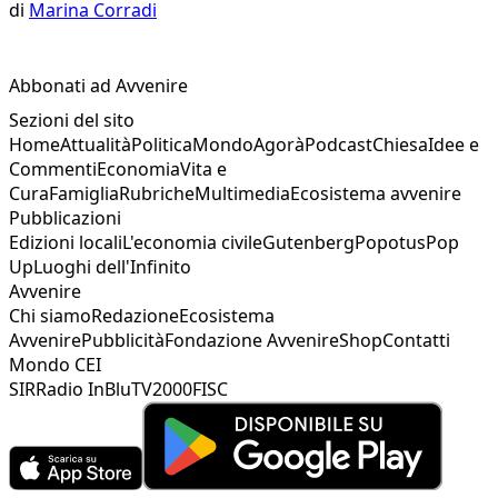
di
Marina Corradi
Abbonati ad Avvenire
Sezioni del sito
Home
Attualità
Politica
Mondo
Agorà
Podcast
Chiesa
Idee e
Commenti
Economia
Vita e
Cura
Famiglia
Rubriche
Multimedia
Ecosistema avvenire
Pubblicazioni
Edizioni locali
L'economia civile
Gutenberg
Popotus
Pop
Up
Luoghi dell'Infinito
Avvenire
Chi siamo
Redazione
Ecosistema
Avvenire
Pubblicità
Fondazione Avvenire
Shop
Contatti
Mondo CEI
SIR
Radio InBlu
TV2000
FISC