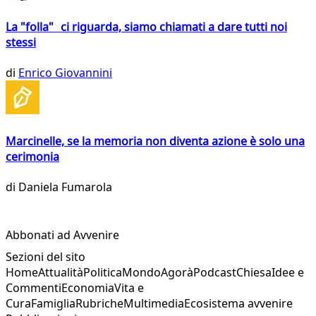
La "folla" ci riguarda, siamo chiamati a dare tutti noi
stessi
di
Enrico Giovannini
Marcinelle, se la memoria non diventa azione è solo una
cerimonia
di
Daniela Fumarola
Abbonati ad Avvenire
Sezioni del sito
Home
Attualità
Politica
Mondo
Agorà
Podcast
Chiesa
Idee e
Commenti
Economia
Vita e
Cura
Famiglia
Rubriche
Multimedia
Ecosistema avvenire