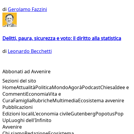
di
Gerolamo Fazzini
Delitti, paura, sicurezza e voto: il diritto alla statistica
di
Leonardo Becchetti
Abbonati ad Avvenire
Sezioni del sito
Home
Attualità
Politica
Mondo
Agorà
Podcast
Chiesa
Idee e
Commenti
Economia
Vita e
Cura
Famiglia
Rubriche
Multimedia
Ecosistema avvenire
Pubblicazioni
Edizioni locali
L'economia civile
Gutenberg
Popotus
Pop
Up
Luoghi dell'Infinito
Avvenire
Chi siamo
Redazione
Ecosistema