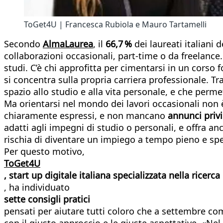
ToGet4U | Francesca Rubiola e Mauro Tartamelli
Secondo
AlmaLaurea
, il
66,7 %
dei laureati italiani 
collaborazioni occasionali, part-time o da freelance
studi. C’è chi approfitta per cimentarsi in un corso
si concentra sulla propria carriera professionale. Tr
spazio allo studio e alla vita personale, e che perm
Ma orientarsi nel mondo dei lavori occasionali non 
chiaramente espressi, e non mancano
annunci privi
adatti agli impegni di studio o personali, e offra an
rischia di diventare un impiego a tempo pieno e spes
Per questo motivo,
ToGet4U
, start up digitale italiana specializzata nella ricerca
, ha individuato
sette consigli pratici
pensati per aiutare tutti coloro che a settembre com
con il giusto approccio e le giuste aspettative. «Nel