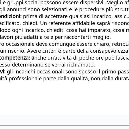
ti e gruppi social possono essere dispersivi. Meglio af
gli annunci sono selezionati e le procedure più strutt
ondizioni:
prima di accettare qualsiasi incarico, assic
ficato, chiedi. Un referente affidabile saprà rispon
dopo ogni incarico, chiediti cosa hai imparato, cosa 
lavori più adatti a te e per raccontarti meglio.
ro occasionale deve comunque essere chiaro, retribui
 un rischio. Avere criteri è parte della consapevolezza
e competenza: a
nche un’attività di poche ore può lasciar
esso determinano se verrai richiamato.
vi:
gli incarichi occasionali sono spesso il primo pas
ità professionale parte dalla qualità, non dalla durat