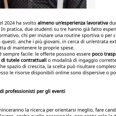
del 2024 ha svolto
almeno un’esperienza lavorativa
dur
. In pratica, due studenti su tre hanno già fatto espe
 formativo, chi per iniziare una routine sportiva o pe
a questi, anche i più giovani, in cerca di un’entrata e
etta di mantenere le proprie spese.
è sempre facile: le offerte possono essere
poco trasp
 di tutele
contrattuali
o modalità di ingaggio corrette
che spazio di crescita, la scelta può risultare comples
so le risorse disponibili online sono dispersive o po
 di professionisti per gli eventi
inceranno la ricerca per orientarsi meglio, fare cand
 lavoro, anche quello occasionale, non conta solo la di