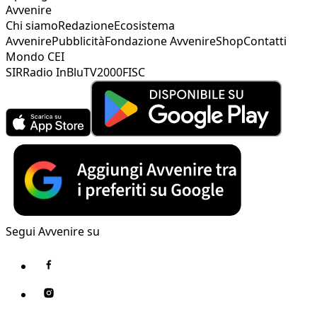
Avvenire
Chi siamo
Redazione
Ecosistema
Avvenire
Pubblicità
Fondazione Avvenire
Shop
Contatti
Mondo CEI
SIR
Radio InBlu
TV2000
FISC
Segui Avvenire su