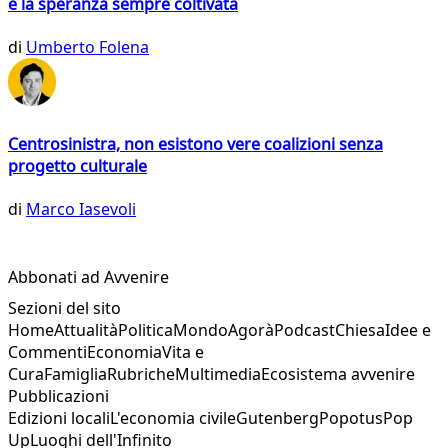
e la speranza sempre coltivata
di
Umberto Folena
Centrosinistra, non esistono vere coalizioni senza
progetto culturale
di
Marco Iasevoli
Abbonati ad Avvenire
Sezioni del sito
Home
Attualità
Politica
Mondo
Agorà
Podcast
Chiesa
Idee e
Commenti
Economia
Vita e
Cura
Famiglia
Rubriche
Multimedia
Ecosistema avvenire
Pubblicazioni
Edizioni locali
L'economia civile
Gutenberg
Popotus
Pop
Up
Luoghi dell'Infinito