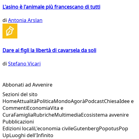
L'asino è l'animale più francescano di tutti
di
Antonia Arslan
Dare ai figli la libertà di cavarsela da soli
di
Stefano Vicari
Abbonati ad Avvenire
Sezioni del sito
Home
Attualità
Politica
Mondo
Agorà
Podcast
Chiesa
Idee e
Commenti
Economia
Vita e
Cura
Famiglia
Rubriche
Multimedia
Ecosistema avvenire
Pubblicazioni
Edizioni locali
L'economia civile
Gutenberg
Popotus
Pop
Up
Luoghi dell'Infinito