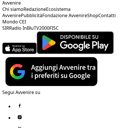
Avvenire
Chi siamo
Redazione
Ecosistema
Avvenire
Pubblicità
Fondazione Avvenire
Shop
Contatti
Mondo CEI
SIR
Radio InBlu
TV2000
FISC
Segui Avvenire su