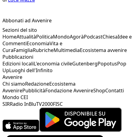
Abbonati ad Avvenire
Sezioni del sito
Home
Attualità
Politica
Mondo
Agorà
Podcast
Chiesa
Idee e
Commenti
Economia
Vita e
Cura
Famiglia
Rubriche
Multimedia
Ecosistema avvenire
Pubblicazioni
Edizioni locali
L'economia civile
Gutenberg
Popotus
Pop
Up
Luoghi dell'Infinito
Avvenire
Chi siamo
Redazione
Ecosistema
Avvenire
Pubblicità
Fondazione Avvenire
Shop
Contatti
Mondo CEI
SIR
Radio InBlu
TV2000
FISC