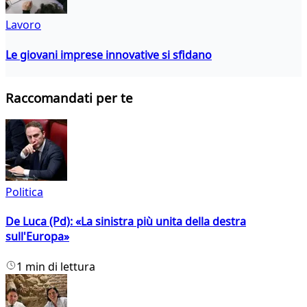
Lavoro
Le giovani imprese innovative si sfidano
Raccomandati per te
Politica
De Luca (Pd): «La sinistra più unita della destra
sull'Europa»
1 min di lettura