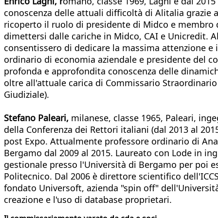
Enrico Laghi, r
omano, classe 1969, Laghi è dal 2015 
conoscenza delle attuali difficoltà di Alitalia grazi
ricoperto il ruolo di presidente di Midco e membro de
dimettersi dalle cariche in Midco, CAI e Unicredit. A
consentissero di dedicare la massima attenzione e i
ordinario di economia aziendale e presidente del co
profonda e approfondita conoscenza delle dinamiche
oltre all'attuale carica di Commissario Straordinari
Giudiziale).
Stefano Paleari,
milanese, classe 1965, Paleari, inge
della Conferenza dei Rettori italiani (dal 2013 al 2
post Expo. Attualmente professore ordinario di Anali
Bergamo dal 2009 al 2015. Laureato con Lode in ingeg
gestionale presso l'Università di Bergamo per poi 
Politecnico. Dal 2006 è direttore scientifico dell'IC
fondato Universoft, azienda "spin off" dell'Universi
creazione e l'uso di database proprietari.