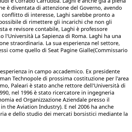
nudi e Corrado Carrubba. Laghi è anche già a piena
tione è diventata di attenzione del Governo, avendo
 conflitto di interesse, Laghi sarebbe pronto a
ssibile di rimettere gli incarichi che non gli
ta e revisore contabile, Laghi è professore
o l'Università La Sapienza di Roma. Laghi ha una
ne straordinaria. La sua esperienza nel settore,
mplessi come quello di Seat Pagine Gialle(Commissario
ua esperienza in campo accademico. Ex presidente
 Human Technopole di prossima costituzione per l'area
mo, Paleari è stato anche rettore dell'Università di
90, nel 1996 è stato ricercatore in ingegneria
nomia ed Organizzazione Aziendale presso il
 in the Aviation Industry). E nel 2006 ha anche
ria e dello studio dei mercati borsistici mediante la