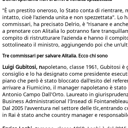
"È un prestito oneroso, lo Stato conta di rientrare,
intatto, cioè l'azienda unita e non spezzettata". Lo 
commissari, ha precisato Delrio, è "risanare e anch
a prenotare con Alitalia lo potranno fare tranquill
compito di ristrutturare l'azienda e hanno il compit
sottolineato il ministro, aggiungendo poi che un'ul
Tre commissari per salvare Alitalia. Ecco chi sono
Luigi Gubitosi, n
apoletano, classe 1961, Gubitosi è
consiglio e lo ha designato come presidente esecuti
piano che però è stato bloccato dall'esito del refer
arrivare a Fiumicino, il manager napoletano è stato p
Antonio Campo Dall'Orto. Laureato in giurisprudenza
Business Administrational l'Insead di Fointanebleau, 
Dal 2005 l'avventura nel settore delle tlc,entrando c
in Rai è stato anche country manager e responsabil