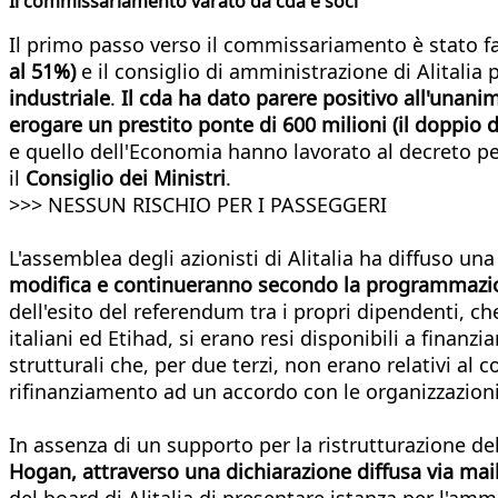
Il commissariamento varato da cda e soci
Il primo passo verso il commissariamento è stato fat
al 51%)
e il consiglio di amministrazione di Alitalia 
industriale
.
Il cda
ha dato parere positivo all'unanim
erogare un prestito ponte di 600 milioni (il doppio 
e quello dell'Economia hanno lavorato al decreto p
il
Consiglio dei Ministri
.
>>>
NESSUN RISCHIO PER I PASSEGGERI
L'assemblea degli azionisti di Alitalia ha diffuso un
modifica e continueranno secondo la programmazio
dell'esito del referendum tra i propri dipendenti, che 
italiani ed Etihad, si erano resi disponibili a finanzi
strutturali che, per due terzi, non erano relativi al 
rifinanziamento ad un accordo con le organizzazioni 
In assenza di un supporto per la ristrutturazione d
Hogan, attraverso una dichiarazione diffusa via mai
del board di Alitalia di presentare istanza per l'amm