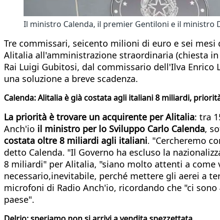
Il ministro Calenda, il premier Gentiloni e il ministro 
Tre commissari, seicento milioni di euro e sei mesi 
Alitalia all'amministrazione straordinaria (chiesta 
Rai Luigi Gubitosi, dal commissario dell'Ilva Enrico 
una soluzione a breve scadenza.
Calenda: Alitalia è già costata agli italiani 8 miliardi, priori
La priorità è trovare un acquirente per Alitalia
: tra 
Anch'io
il ministro per lo Sviluppo Carlo Calenda
, s
costata oltre 8 miliardi agli italiani
. "Cercheremo come
detto Calenda. "Il Governo ha escluso la nazionalizza
8 miliardi" per Alitalia, "siano molto attenti a come
necessario,inevitabile, perché mettere gli aerei a te
microfoni di Radio Anch'io, ricordando che "ci sono 4
paese".
Delrio: speriamo non si arrivi a vendita spezzettata