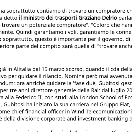
 ma soprattutto contiamo di trovare un compratore che
ha detto
il ministro dei trasporti Graziano Delrio
parlan
e trovare un potenziale compratore". "Coloro che han
amente. Quindi garantiamo i voli, garantiamo le conne
o soprattutto, questo è importante per il governo, di 
teriore parte del compito sarà quella di "trovare anc
 già in Alitalia dal 15 marzo scorso, quando il cda 
vo per guidare il rilancio. Nomina però mai avvenuta
endum: ora anziché guidare la 'fase duè, Gubitosi gest
er tre anni direttore generale della Rai: dal luglio 2
 alla Federico II, con studi alla London School of Ec
Gubitosi ha iniziato la sua carriera nel Gruppo Fiat, 
ome chief financial officer in Wind Telecomunicazioni,
e della divisione corporate and investment banking d