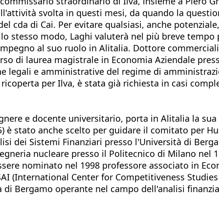
commissario straordinario di Ilva, insieme a Piero G
e all'attività svolta in questi mesi, da quando la ques
l cda di Cai. Per evitare qualsiasi, anche potenziale,
llo stesso modo, Laghi valuterà nel più breve tempo po
mpegno al suo ruolo in Alitalia. Dottore commercialis
rso di laurea magistrale in Economia Aziendale press
 legali e amministrative del regime di amministrazio
o ricoperta per Ilva, è stata già richiesta in casi co
gnere e docente universitario, porta in Alitalia la s
015) è stato anche scelto per guidare il comitato per
si dei Sistemi Finanziari presso l'Università di Berga
neria nucleare presso il Politecnico di Milano nel 19
essere nominato nel 1998 professore associato in Eco
CSAI (International Center for Competitiveness Studies
tà di Bergamo operante nel campo dell'analisi finanzia