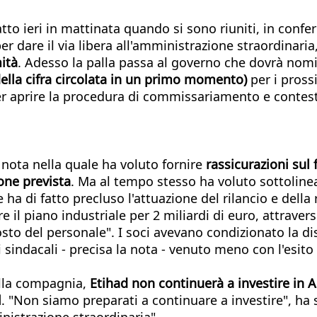
to ieri in mattinata quando si sono riuniti, in confer
per dare il via libera all'amministrazione straordinaria
ità
. Adesso la palla passa al governo che dovrà nomi
della cifra circolata in un primo momento)
per i pross
er aprire la procedura di commissariamento e contes
a nota nella quale ha voluto fornire
rassicurazioni sul 
ne prevista
. Ma al tempo stesso ha voluto sottoline
ha di fatto precluso l'attuazione del rilancio e della r
are il piano industriale per 2 miliardi di euro, attrave
costo del personale". I soci avevano condizionato la dis
sindacali - precisa la nota - venuto meno con l'esito
ella compagnia,
Etihad non continuerà a investire in Al
l
. "Non siamo preparati a continuare a investire", ha
inistrazione straordinaria".