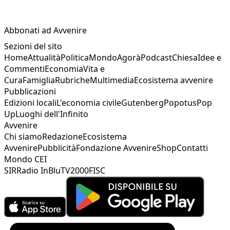
Abbonati ad Avvenire
Sezioni del sito
Home
Attualità
Politica
Mondo
Agorà
Podcast
Chiesa
Idee e
Commenti
Economia
Vita e
Cura
Famiglia
Rubriche
Multimedia
Ecosistema avvenire
Pubblicazioni
Edizioni locali
L'economia civile
Gutenberg
Popotus
Pop
Up
Luoghi dell'Infinito
Avvenire
Chi siamo
Redazione
Ecosistema
Avvenire
Pubblicità
Fondazione Avvenire
Shop
Contatti
Mondo CEI
SIR
Radio InBlu
TV2000
FISC