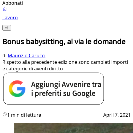
Abbonati
Lavoro
Bonus babysitting, al via le domande
di
Maurizio Carucci
Rispetto alla precedente edizione sono cambiati importi
e categorie di aventi diritto
1 min di lettura
April 7, 2021