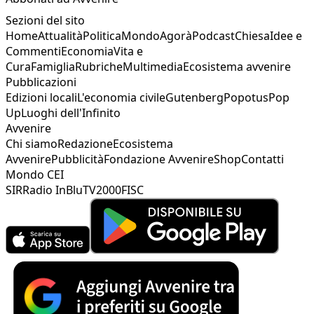
Sezioni del sito
Home
Attualità
Politica
Mondo
Agorà
Podcast
Chiesa
Idee e
Commenti
Economia
Vita e
Cura
Famiglia
Rubriche
Multimedia
Ecosistema avvenire
Pubblicazioni
Edizioni locali
L'economia civile
Gutenberg
Popotus
Pop
Up
Luoghi dell'Infinito
Avvenire
Chi siamo
Redazione
Ecosistema
Avvenire
Pubblicità
Fondazione Avvenire
Shop
Contatti
Mondo CEI
SIR
Radio InBlu
TV2000
FISC