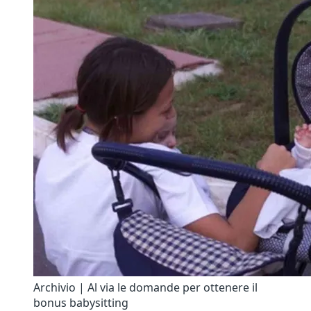
Archivio | Al via le domande per ottenere il
bonus babysitting