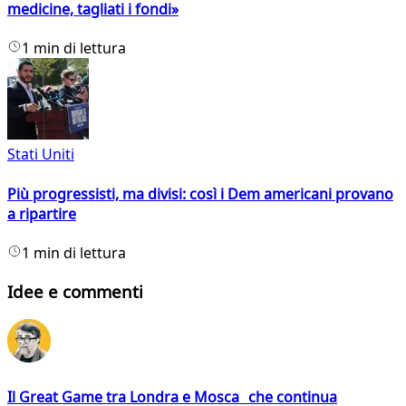
medicine, tagliati i fondi»
1 min di lettura
Stati Uniti
Più progressisti, ma divisi: così i Dem americani provano
a ripartire
1 min di lettura
Idee e commenti
Il Great Game tra Londra e Mosca che continua