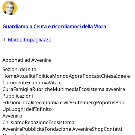
Guardiamo a Ceuta e ricordiamoci della Vlora
di
Marco Impagliazzo
Abbonati ad Avvenire
Sezioni del sito
Home
Attualità
Politica
Mondo
Agorà
Podcast
Chiesa
Idee e
Commenti
Economia
Vita e
Cura
Famiglia
Rubriche
Multimedia
Ecosistema avvenire
Pubblicazioni
Edizioni locali
L'economia civile
Gutenberg
Popotus
Pop
Up
Luoghi dell'Infinito
Avvenire
Chi siamo
Redazione
Ecosistema
Avvenire
Pubblicità
Fondazione Avvenire
Shop
Contatti