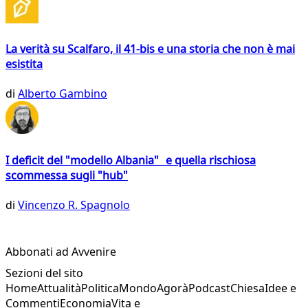
La verità su Scalfaro, il 41-bis e una storia che non è mai
esistita
di
Alberto Gambino
I deficit del "modello Albania" e quella rischiosa
scommessa sugli "hub"
di
Vincenzo R. Spagnolo
Abbonati ad Avvenire
Sezioni del sito
Home
Attualità
Politica
Mondo
Agorà
Podcast
Chiesa
Idee e
Commenti
Economia
Vita e