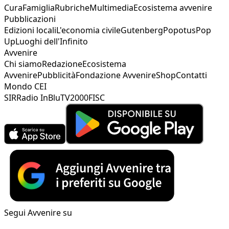
Cura
Famiglia
Rubriche
Multimedia
Ecosistema avvenire
Pubblicazioni
Edizioni locali
L'economia civile
Gutenberg
Popotus
Pop
Up
Luoghi dell'Infinito
Avvenire
Chi siamo
Redazione
Ecosistema
Avvenire
Pubblicità
Fondazione Avvenire
Shop
Contatti
Mondo CEI
SIR
Radio InBlu
TV2000
FISC
Segui Avvenire su