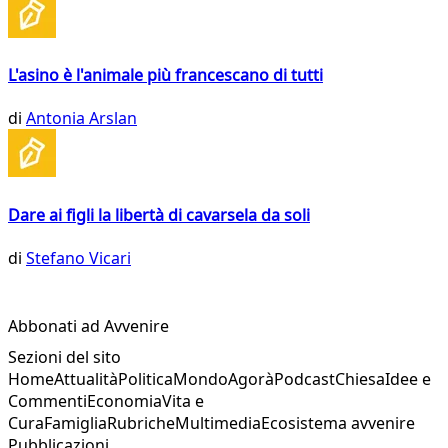
L'asino è l'animale più francescano di tutti
di
Antonia Arslan
Dare ai figli la libertà di cavarsela da soli
di
Stefano Vicari
Abbonati ad Avvenire
Sezioni del sito
Home
Attualità
Politica
Mondo
Agorà
Podcast
Chiesa
Idee e
Commenti
Economia
Vita e
Cura
Famiglia
Rubriche
Multimedia
Ecosistema avvenire
Pubblicazioni