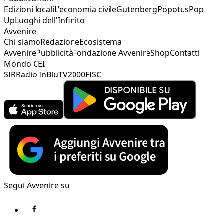
Edizioni locali
L'economia civile
Gutenberg
Popotus
Pop
Up
Luoghi dell'Infinito
Avvenire
Chi siamo
Redazione
Ecosistema
Avvenire
Pubblicità
Fondazione Avvenire
Shop
Contatti
Mondo CEI
SIR
Radio InBlu
TV2000
FISC
Segui Avvenire su