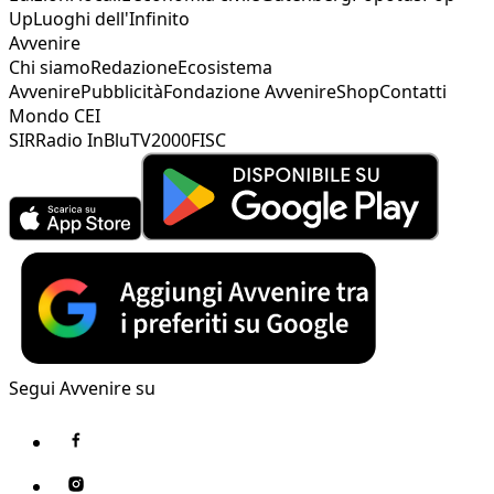
Up
Luoghi dell'Infinito
Avvenire
Chi siamo
Redazione
Ecosistema
Avvenire
Pubblicità
Fondazione Avvenire
Shop
Contatti
Mondo CEI
SIR
Radio InBlu
TV2000
FISC
Segui Avvenire su