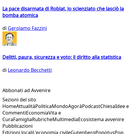
La pace disarmata di Roblat, lo scienziato che lasciò la
bomba atomica
di
Gerolamo Fazzini
Delitti, paura, sicurezza e voto: il diritto alla statistica
di
Leonardo Becchetti
Abbonati ad Avvenire
Sezioni del sito
Home
Attualità
Politica
Mondo
Agorà
Podcast
Chiesa
Idee e
Commenti
Economia
Vita e
Cura
Famiglia
Rubriche
Multimedia
Ecosistema avvenire
Pubblicazioni
Edizioni locali
L'economia civile
Gutenberg
Popotus
Pop