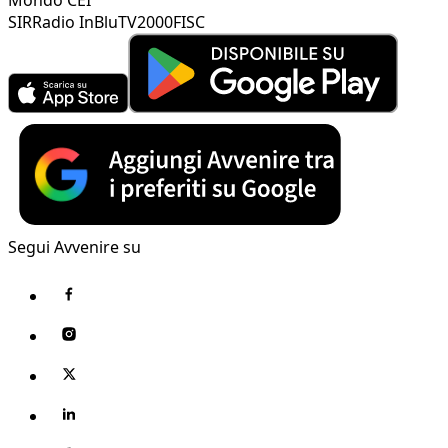
SIR
Radio InBlu
TV2000
FISC
Segui Avvenire su