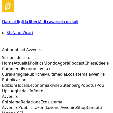
Dare ai figli la libertà di cavarsela da soli
di
Stefano Vicari
Abbonati ad Avvenire
Sezioni del sito
Home
Attualità
Politica
Mondo
Agorà
Podcast
Chiesa
Idee e
Commenti
Economia
Vita e
Cura
Famiglia
Rubriche
Multimedia
Ecosistema avvenire
Pubblicazioni
Edizioni locali
L'economia civile
Gutenberg
Popotus
Pop
Up
Luoghi dell'Infinito
Avvenire
Chi siamo
Redazione
Ecosistema
Avvenire
Pubblicità
Fondazione Avvenire
Shop
Contatti
Mondo CEI