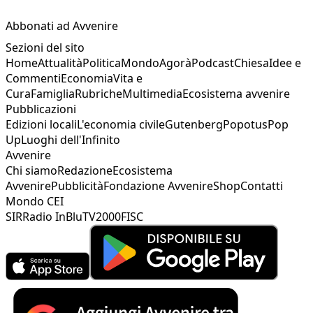
Abbonati ad Avvenire
Sezioni del sito
Home
Attualità
Politica
Mondo
Agorà
Podcast
Chiesa
Idee e
Commenti
Economia
Vita e
Cura
Famiglia
Rubriche
Multimedia
Ecosistema avvenire
Pubblicazioni
Edizioni locali
L'economia civile
Gutenberg
Popotus
Pop
Up
Luoghi dell'Infinito
Avvenire
Chi siamo
Redazione
Ecosistema
Avvenire
Pubblicità
Fondazione Avvenire
Shop
Contatti
Mondo CEI
SIR
Radio InBlu
TV2000
FISC