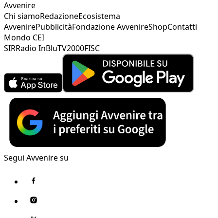
Avvenire
Chi siamo
Redazione
Ecosistema
Avvenire
Pubblicità
Fondazione Avvenire
Shop
Contatti
Mondo CEI
SIR
Radio InBlu
TV2000
FISC
Segui Avvenire su