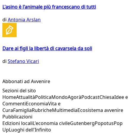
L'asino è l'animale più francescano di tutti
di
Antonia Arslan
Dare ai figli la libertà di cavarsela da soli
di
Stefano Vicari
Abbonati ad Avvenire
Sezioni del sito
Home
Attualità
Politica
Mondo
Agorà
Podcast
Chiesa
Idee e
Commenti
Economia
Vita e
Cura
Famiglia
Rubriche
Multimedia
Ecosistema avvenire
Pubblicazioni
Edizioni locali
L'economia civile
Gutenberg
Popotus
Pop
Up
Luoghi dell'Infinito