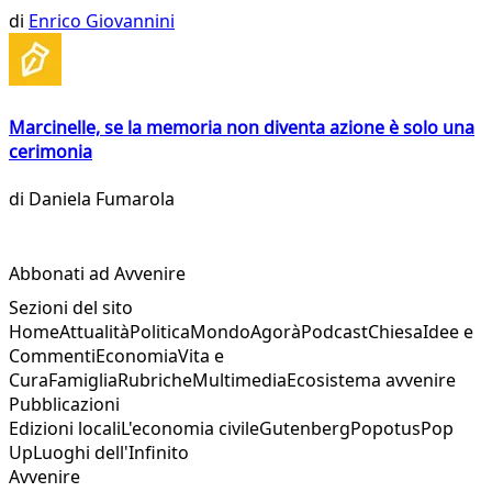
di
Enrico Giovannini
Marcinelle, se la memoria non diventa azione è solo una
cerimonia
di
Daniela Fumarola
Abbonati ad Avvenire
Sezioni del sito
Home
Attualità
Politica
Mondo
Agorà
Podcast
Chiesa
Idee e
Commenti
Economia
Vita e
Cura
Famiglia
Rubriche
Multimedia
Ecosistema avvenire
Pubblicazioni
Edizioni locali
L'economia civile
Gutenberg
Popotus
Pop
Up
Luoghi dell'Infinito
Avvenire