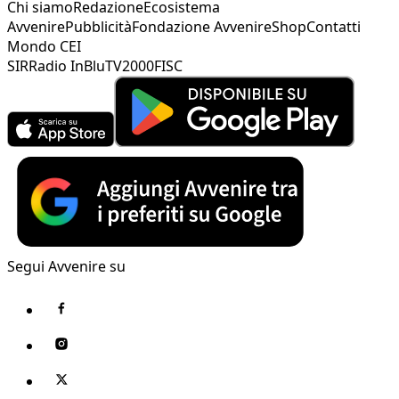
Chi siamo
Redazione
Ecosistema
Avvenire
Pubblicità
Fondazione Avvenire
Shop
Contatti
Mondo CEI
SIR
Radio InBlu
TV2000
FISC
Segui Avvenire su