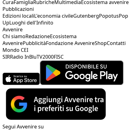
Cura
Famiglia
Rubriche
Multimedia
Ecosistema avvenire
Pubblicazioni
Edizioni locali
L'economia civile
Gutenberg
Popotus
Pop
Up
Luoghi dell'Infinito
Avvenire
Chi siamo
Redazione
Ecosistema
Avvenire
Pubblicità
Fondazione Avvenire
Shop
Contatti
Mondo CEI
SIR
Radio InBlu
TV2000
FISC
Segui Avvenire su