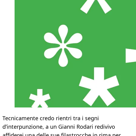
Tecnicamente credo rientri tra i segni
d’interpunzione, a un Gianni Rodari redivivo
affiderei una delle sue filastrocche in rima per