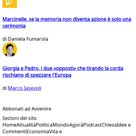
Marcinelle, se la memoria non diventa azione è solo una
cerimonia
di
Daniela Fumarola
Giorgia e Pedro, i due «opposti» che tirando la corda
rischiano di spezzare l'Europa
di
Marco Iasevoli
Abbonati ad Avvenire
Sezioni del sito
Home
Attualità
Politica
Mondo
Agorà
Podcast
Chiesa
Idee e
Commenti
Economia
Vita e