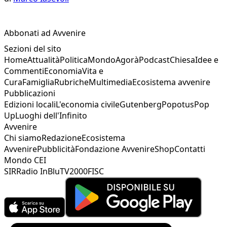
Abbonati ad Avvenire
Sezioni del sito
Home
Attualità
Politica
Mondo
Agorà
Podcast
Chiesa
Idee e
Commenti
Economia
Vita e
Cura
Famiglia
Rubriche
Multimedia
Ecosistema avvenire
Pubblicazioni
Edizioni locali
L'economia civile
Gutenberg
Popotus
Pop
Up
Luoghi dell'Infinito
Avvenire
Chi siamo
Redazione
Ecosistema
Avvenire
Pubblicità
Fondazione Avvenire
Shop
Contatti
Mondo CEI
SIR
Radio InBlu
TV2000
FISC