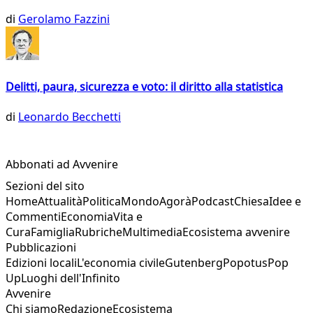
di
Gerolamo Fazzini
Delitti, paura, sicurezza e voto: il diritto alla statistica
di
Leonardo Becchetti
Abbonati ad Avvenire
Sezioni del sito
Home
Attualità
Politica
Mondo
Agorà
Podcast
Chiesa
Idee e
Commenti
Economia
Vita e
Cura
Famiglia
Rubriche
Multimedia
Ecosistema avvenire
Pubblicazioni
Edizioni locali
L'economia civile
Gutenberg
Popotus
Pop
Up
Luoghi dell'Infinito
Avvenire
Chi siamo
Redazione
Ecosistema