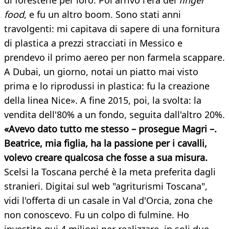
di foresterie per loro. Poi arrivò l'era del
finger
food
, e fu un altro boom. Sono stati anni
travolgenti: mi capitava di sapere di una fornitura
di plastica a prezzi stracciati in Messico e
prendevo il primo aereo per non farmela scappare.
A Dubai, un giorno, notai un piatto mai visto
prima e lo riprodussi in plastica: fu la creazione
della linea Nice». A fine 2015, poi, la svolta: la
vendita dell'80% a un fondo, seguita dall'altro 20%.
«Avevo dato tutto me stesso – prosegue Magri –.
Beatrice, mia figlia, ha la passione per i cavalli,
volevo creare qualcosa che fosse a sua misura.
Scelsi la Toscana perché è la meta preferita dagli
stranieri. Digitai sul web "agriturismi Toscana",
vidi l'offerta di un casale in Val d'Orcia, zona che
non conoscevo. Fu un colpo di fulmine. Ho