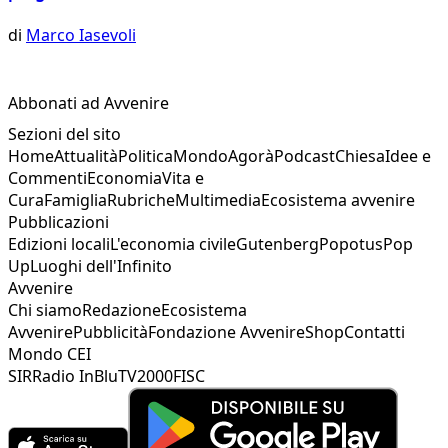
di
Marco Iasevoli
Abbonati ad Avvenire
Sezioni del sito
Home
Attualità
Politica
Mondo
Agorà
Podcast
Chiesa
Idee e
Commenti
Economia
Vita e
Cura
Famiglia
Rubriche
Multimedia
Ecosistema avvenire
Pubblicazioni
Edizioni locali
L'economia civile
Gutenberg
Popotus
Pop
Up
Luoghi dell'Infinito
Avvenire
Chi siamo
Redazione
Ecosistema
Avvenire
Pubblicità
Fondazione Avvenire
Shop
Contatti
Mondo CEI
SIR
Radio InBlu
TV2000
FISC