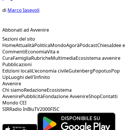
di
Marco Iasevoli
Abbonati ad Avvenire
Sezioni del sito
Home
Attualità
Politica
Mondo
Agorà
Podcast
Chiesa
Idee e
Commenti
Economia
Vita e
Cura
Famiglia
Rubriche
Multimedia
Ecosistema avvenire
Pubblicazioni
Edizioni locali
L'economia civile
Gutenberg
Popotus
Pop
Up
Luoghi dell'Infinito
Avvenire
Chi siamo
Redazione
Ecosistema
Avvenire
Pubblicità
Fondazione Avvenire
Shop
Contatti
Mondo CEI
SIR
Radio InBlu
TV2000
FISC