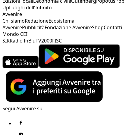
Edizioni locali
L'economia civile
Gutenberg
Popotus
Pop
Up
Luoghi dell'Infinito
Avvenire
Chi siamo
Redazione
Ecosistema
Avvenire
Pubblicità
Fondazione Avvenire
Shop
Contatti
Mondo CEI
SIR
Radio InBlu
TV2000
FISC
Segui Avvenire su