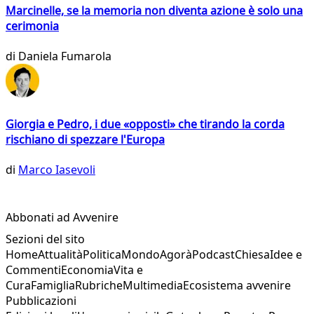
Marcinelle, se la memoria non diventa azione è solo una
cerimonia
di
Daniela Fumarola
Giorgia e Pedro, i due «opposti» che tirando la corda
rischiano di spezzare l'Europa
di
Marco Iasevoli
Abbonati ad Avvenire
Sezioni del sito
Home
Attualità
Politica
Mondo
Agorà
Podcast
Chiesa
Idee e
Commenti
Economia
Vita e
Cura
Famiglia
Rubriche
Multimedia
Ecosistema avvenire
Pubblicazioni