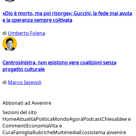
«Dio è morto, ma poi risorge»: Guccini, la fede mai avuta
e la speranza sempre coltivata
di
Umberto Folena
Centrosinistra, non esistono vere coalizioni senza
progetto culturale
di
Marco Iasevoli
Abbonati ad Avvenire
Sezioni del sito
Home
Attualità
Politica
Mondo
Agorà
Podcast
Chiesa
Idee e
Commenti
Economia
Vita e
Cura
Famiglia
Rubriche
Multimedia
Ecosistema avvenire