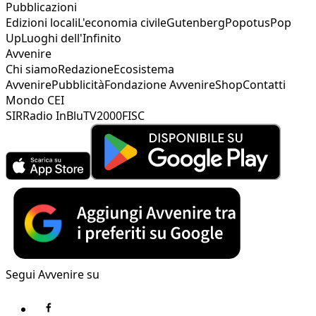
Pubblicazioni
Edizioni locali
L'economia civile
Gutenberg
Popotus
Pop
Up
Luoghi dell'Infinito
Avvenire
Chi siamo
Redazione
Ecosistema
Avvenire
Pubblicità
Fondazione Avvenire
Shop
Contatti
Mondo CEI
SIR
Radio InBlu
TV2000
FISC
Segui Avvenire su