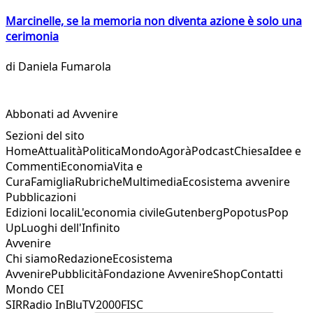
Marcinelle, se la memoria non diventa azione è solo una
cerimonia
di
Daniela Fumarola
Abbonati ad Avvenire
Sezioni del sito
Home
Attualità
Politica
Mondo
Agorà
Podcast
Chiesa
Idee e
Commenti
Economia
Vita e
Cura
Famiglia
Rubriche
Multimedia
Ecosistema avvenire
Pubblicazioni
Edizioni locali
L'economia civile
Gutenberg
Popotus
Pop
Up
Luoghi dell'Infinito
Avvenire
Chi siamo
Redazione
Ecosistema
Avvenire
Pubblicità
Fondazione Avvenire
Shop
Contatti
Mondo CEI
SIR
Radio InBlu
TV2000
FISC