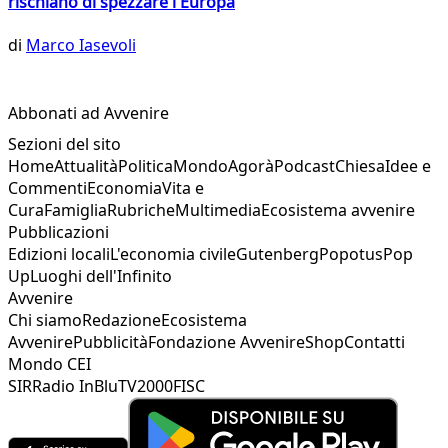
rischiano di spezzare l'Europa
di
Marco Iasevoli
Abbonati ad Avvenire
Sezioni del sito
Home
Attualità
Politica
Mondo
Agorà
Podcast
Chiesa
Idee e
Commenti
Economia
Vita e
Cura
Famiglia
Rubriche
Multimedia
Ecosistema avvenire
Pubblicazioni
Edizioni locali
L'economia civile
Gutenberg
Popotus
Pop
Up
Luoghi dell'Infinito
Avvenire
Chi siamo
Redazione
Ecosistema
Avvenire
Pubblicità
Fondazione Avvenire
Shop
Contatti
Mondo CEI
SIR
Radio InBlu
TV2000
FISC