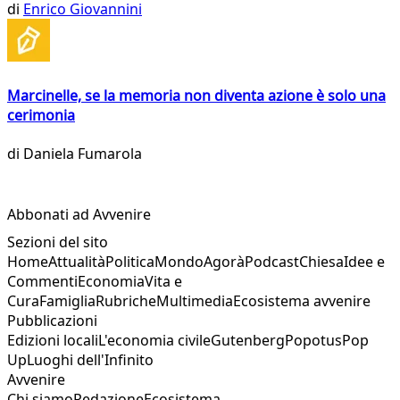
di
Enrico Giovannini
Marcinelle, se la memoria non diventa azione è solo una
cerimonia
di
Daniela Fumarola
Abbonati ad Avvenire
Sezioni del sito
Home
Attualità
Politica
Mondo
Agorà
Podcast
Chiesa
Idee e
Commenti
Economia
Vita e
Cura
Famiglia
Rubriche
Multimedia
Ecosistema avvenire
Pubblicazioni
Edizioni locali
L'economia civile
Gutenberg
Popotus
Pop
Up
Luoghi dell'Infinito
Avvenire
Chi siamo
Redazione
Ecosistema