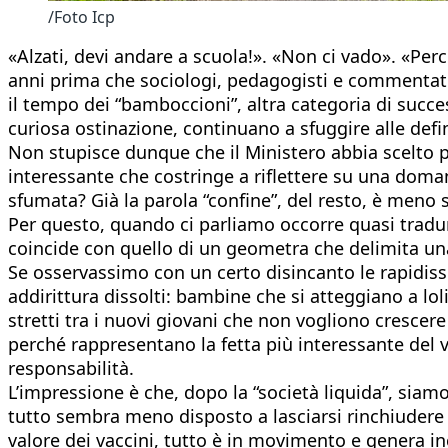
/Foto Icp
«Alzati, devi andare a scuola!». «Non ci vado». «Pe
anni prima che sociologi, pedagogisti e commentatori
il tempo dei “bamboccioni”, altra categoria di succ
curiosa ostinazione, continuano a sfuggire alle defin
Non stupisce dunque che il Ministero abbia scelto per
interessante che costringe a riflettere su una doma
sfumata? Già la parola “confine”, del resto, è meno
Per questo, quando ci parliamo occorre quasi tradur
coincide con quello di un geometra che delimita una 
Se osservassimo con un certo disincanto le rapidis
addirittura dissolti: bambine che si atteggiano a lol
stretti tra i nuovi giovani che non vogliono crescere
perché rappresentano la fetta più interessante del 
responsabilità.
L’impressione è che, dopo la “società liquida”, siamo
tutto sembra meno disposto a lasciarsi rinchiudere in
valore dei vaccini, tutto è in movimento e genera i