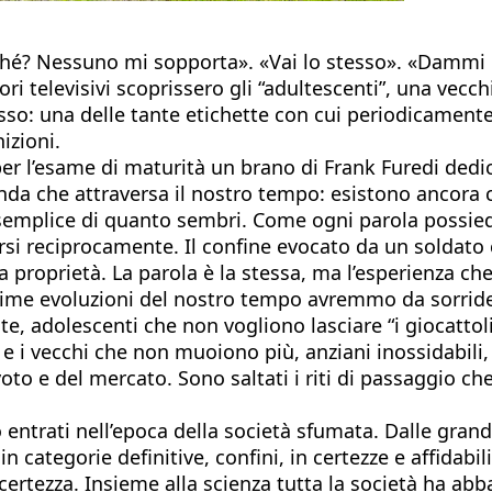
rché? Nessuno mi sopporta». «Vai lo stesso». «Dammi u
 televisivi scoprissero gli “adultescenti”, una vecch
esso: una delle tante etichette con cui periodicament
izioni.
 l’esame di maturità un brano di Frank Furedi dedicato
nda che attraversa il nostro tempo: esistono ancora 
 semplice di quanto sembri. Come ogni parola possiede
si reciprocamente. Il confine evocato da un soldato c
proprietà. La parola è la stessa, ma l’esperienza che
sime evoluzioni del nostro tempo avremmo da sorrider
ite, adolescenti che non vogliono lasciare “i giocatto
 e i vecchi che non muoiono più, anziani inossidabili, 
voto e del mercato. Sono saltati i riti di passaggio
 entrati nell’epoca della società sfumata. Dalle grandi
 categorie definitive, confini, in certezze e affidabi
ncertezza. Insieme alla scienza tutta la società ha 