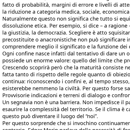
fatto di probabilità, margini di errore e livelli di a
la riduzione a categoria medica, sociale, economica
Naturalmente questo non significa che tutto si equi
dissoluzione etica. Per esempio, si dice – a ragione 
la giustizia, la democrazia. Scegliere è atto squisi
precostituite o anacronistiche non può significare in
comprendere meglio il significato e la funzione dei co
Ogni confine nasce infatti dal tentativo di dare un 
possiede un enorme valore: quello del limite che p
Crescendo scoprirà però che la maturità consiste nel 
fatta tanto di rispetto delle regole quanto di obiez
continua: riconoscendo i confini e, al tempo stesso,
esisterebbe nemmeno la civiltà. Per questo forse sare
Provvisorie indicazioni e terreni di dialogo e confro
Un segnavia non è una barriera. Non impedisce il pa
esaurire la complessità del territorio. Se il clima è
questo può diventare il luogo del “noi”.
Per questo sorprende che si invochino continuamente 
contrario. Edgar Morin parlava della necessità di fo