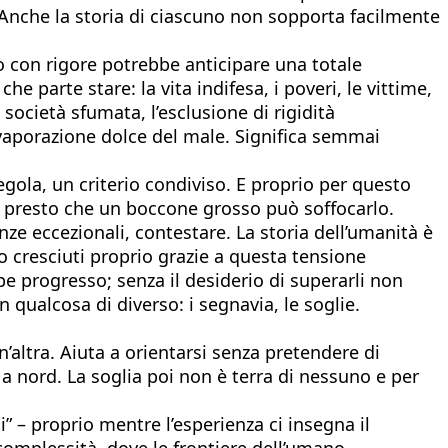
di. Anche la storia di ciascuno non sopporta facilmente
o con rigore potrebbe anticipare una totale
 parte stare: la vita indifesa, i poveri, le vittime,
ocietà sfumata, l’esclusione di rigidità
l’evaporazione dolce del male. Significa semmai
egola, un criterio condiviso. E proprio per questo
 presto che un boccone grosso può soffocarlo.
nze eccezionali, contestare. La storia dell’umanità è
mo cresciuti proprio grazie a questa tensione
be progresso; senza il desiderio di superarli non
 qualcosa di diverso: i segnavia, le soglie.
altra. Aiuta a orientarsi senza pretendere di
ù a nord. La soglia poi non è terra di nessuno e per
” – proprio mentre l’esperienza ci insegna il
 complessità, dove le frontiere dell’umano