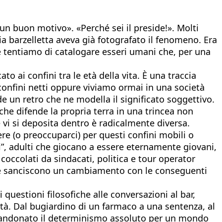
n buon motivo». «Perché sei il preside!». Molti
ia barzelletta aveva già fotografato il fenomeno. Era
e tentiamo di catalogare esseri umani che, per una
 ai confini tra le età della vita. È una traccia
confini netti oppure viviamo ormai in una società
 un retro che ne modella il significato soggettivo.
he difende la propria terra in una trincea non
 vi si deposita dentro è radicalmente diversa.
e (o preoccuparci) per questi confini mobili o
li”, adulti che giocano a essere eternamente giovani,
coccolati da sindacati, politica e tour operator
 che sanciscono un cambiamento con le conseguenti
 questioni filosofiche alle conversazioni al bar,
lità. Dal bugiardino di un farmaco a una sentenza, al
abbandonato il determinismo assoluto per un mondo