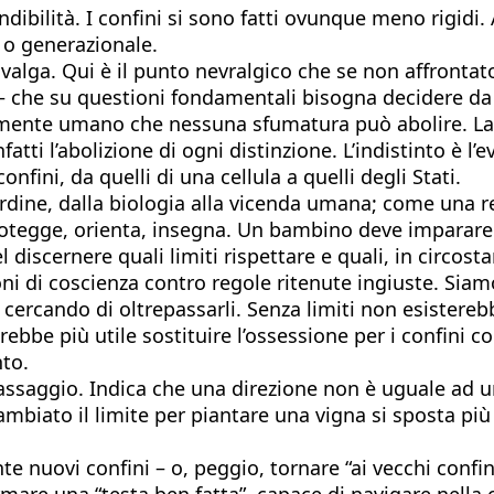
ttendibilità. I confini si sono fatti ovunque meno rigi
 o generazionale.
valga. Qui è il punto nevralgico che se non affrontat
– che su questioni fondamentali bisogna decidere da che
tamente umano che nessuna sfumatura può abolire. La s
fatti l’abolizione di ogni distinzione. L’indistinto è 
nfini, da quelli di una cellula a quelli degli Stati.
ordine, dalla biologia alla vicenda umana; come una r
rotegge, orienta, insegna. Un bambino deve imparare
discernere quali limiti rispettare e quali, in circosta
ioni di coscienza contro regole ritenute ingiuste. Sia
 cercando di oltrepassarli. Senza limiti non esistereb
bbe più utile sostituire l’ossessione per i confini con
nto.
ssaggio. Indica che una direzione non è uguale ad un’
 cambiato il limite per piantare una vigna si sposta pi
nuovi confini – o, peggio, tornare “ai vecchi confini
rmare una “testa ben fatta”, capace di navigare nella