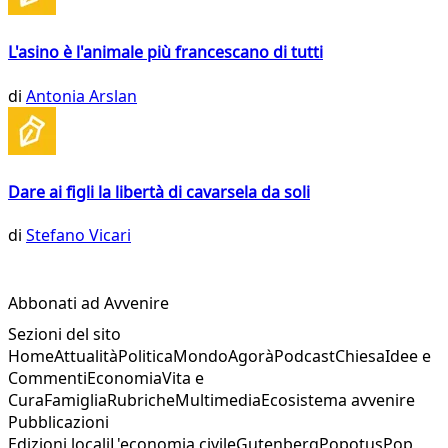
L'asino è l'animale più francescano di tutti
di
Antonia Arslan
Dare ai figli la libertà di cavarsela da soli
di
Stefano Vicari
Abbonati ad Avvenire
Sezioni del sito
Home
Attualità
Politica
Mondo
Agorà
Podcast
Chiesa
Idee e
Commenti
Economia
Vita e
Cura
Famiglia
Rubriche
Multimedia
Ecosistema avvenire
Pubblicazioni
Edizioni locali
L'economia civile
Gutenberg
Popotus
Pop