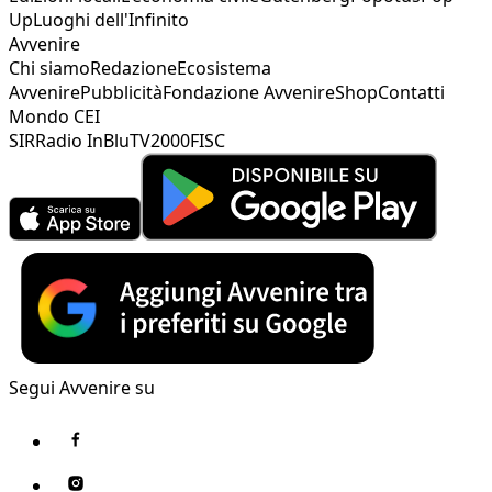
Up
Luoghi dell'Infinito
Avvenire
Chi siamo
Redazione
Ecosistema
Avvenire
Pubblicità
Fondazione Avvenire
Shop
Contatti
Mondo CEI
SIR
Radio InBlu
TV2000
FISC
Segui Avvenire su