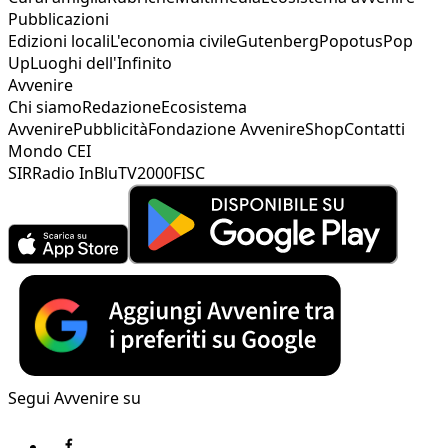
Pubblicazioni
Edizioni locali
L'economia civile
Gutenberg
Popotus
Pop
Up
Luoghi dell'Infinito
Avvenire
Chi siamo
Redazione
Ecosistema
Avvenire
Pubblicità
Fondazione Avvenire
Shop
Contatti
Mondo CEI
SIR
Radio InBlu
TV2000
FISC
Segui Avvenire su