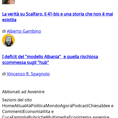
La verità su Scalfaro, il 41-bis e una storia che non è mai
esistita
di
Alberto Gambino
I deficit del "modello Albania" e quella rischiosa
scommessa sugli "hub"
di
Vincenzo R. Spagnolo
Abbonati ad Avvenire
Sezioni del sito
Home
Attualità
Politica
Mondo
Agorà
Podcast
Chiesa
Idee e
Commenti
Economia
Vita e
Cura
Famiglia
Rubriche
Multimedia
Ecosistema avvenire