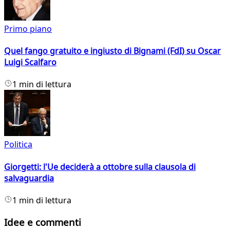
Primo piano
Quel fango gratuito e ingiusto di Bignami (FdI) su Oscar
Luigi Scalfaro
1 min di lettura
Politica
Giorgetti: l'Ue deciderà a ottobre sulla clausola di
salvaguardia
1 min di lettura
Idee e commenti