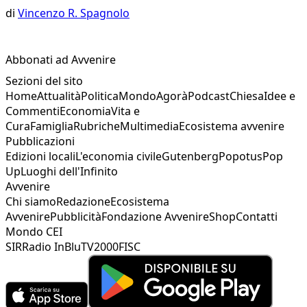
di
Vincenzo R. Spagnolo
Abbonati ad Avvenire
Sezioni del sito
Home
Attualità
Politica
Mondo
Agorà
Podcast
Chiesa
Idee e
Commenti
Economia
Vita e
Cura
Famiglia
Rubriche
Multimedia
Ecosistema avvenire
Pubblicazioni
Edizioni locali
L'economia civile
Gutenberg
Popotus
Pop
Up
Luoghi dell'Infinito
Avvenire
Chi siamo
Redazione
Ecosistema
Avvenire
Pubblicità
Fondazione Avvenire
Shop
Contatti
Mondo CEI
SIR
Radio InBlu
TV2000
FISC