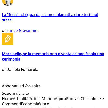
La "folla" ci riguarda, siamo chiamati a dare tutti noi
stessi
di
Enrico Giovannini
Marcinelle, se la memoria non diventa azione è solo una
cerimonia
di
Daniela Fumarola
Abbonati ad Avvenire
Sezioni del sito
Home
Attualità
Politica
Mondo
Agorà
Podcast
Chiesa
Idee e
Commenti
Economia
Vita e