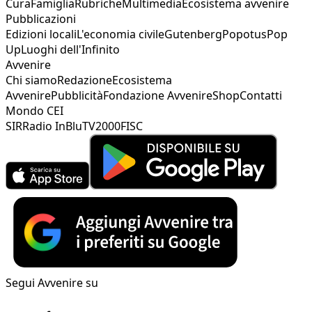
Cura
Famiglia
Rubriche
Multimedia
Ecosistema avvenire
Pubblicazioni
Edizioni locali
L'economia civile
Gutenberg
Popotus
Pop
Up
Luoghi dell'Infinito
Avvenire
Chi siamo
Redazione
Ecosistema
Avvenire
Pubblicità
Fondazione Avvenire
Shop
Contatti
Mondo CEI
SIR
Radio InBlu
TV2000
FISC
Segui Avvenire su