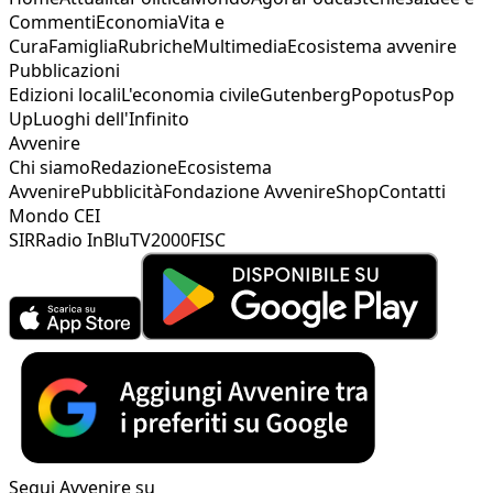
Commenti
Economia
Vita e
Cura
Famiglia
Rubriche
Multimedia
Ecosistema avvenire
Pubblicazioni
Edizioni locali
L'economia civile
Gutenberg
Popotus
Pop
Up
Luoghi dell'Infinito
Avvenire
Chi siamo
Redazione
Ecosistema
Avvenire
Pubblicità
Fondazione Avvenire
Shop
Contatti
Mondo CEI
SIR
Radio InBlu
TV2000
FISC
Segui Avvenire su