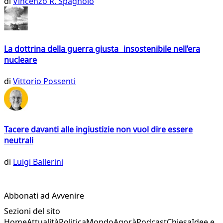
di
Vincenzo R. Spagnolo
La dottrina della guerra giusta insostenibile nell’era
nucleare
di
Vittorio Possenti
Tacere davanti alle ingiustizie non vuol dire essere
neutrali
di
Luigi Ballerini
Abbonati ad Avvenire
Sezioni del sito
Home
Attualità
Politica
Mondo
Agorà
Podcast
Chiesa
Idee e